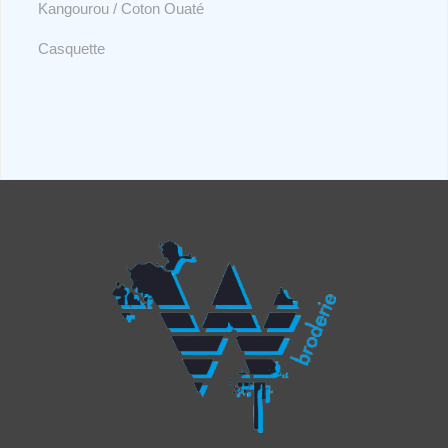
Kangourou / Coton Ouaté
Casquette