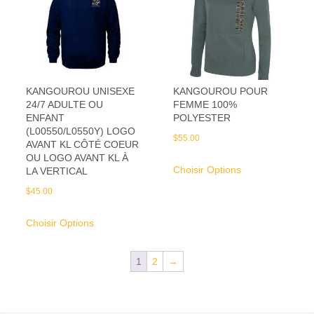
KANGOUROU UNISEXE
KANGOUROU POUR
24/7 ADULTE OU
FEMME 100%
ENFANT
POLYESTER
(L00550/L0550Y) LOGO
$
55.00
AVANT KL CÔTÉ COEUR
OU LOGO AVANT KL À
Choisir Options
LA VERTICAL
$
45.00
Choisir Options
1
2
→