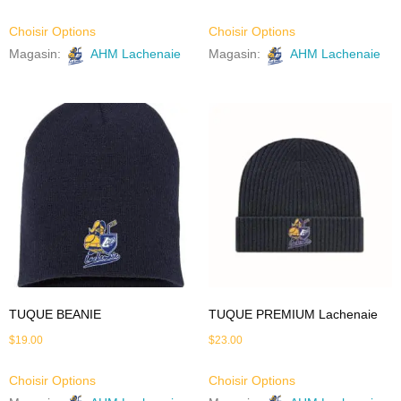
Choisir Options
Choisir Options
Magasin:
AHM Lachenaie
Magasin:
AHM Lachenaie
TUQUE BEANIE
TUQUE PREMIUM Lachenaie
$
19.00
$
23.00
Choisir Options
Choisir Options