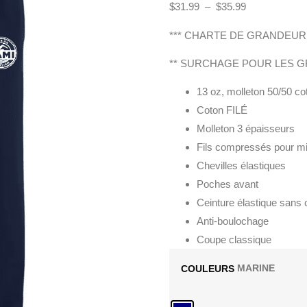
$
31.99
–
$
35.99
*** CHARTE DE GRANDEURS
** SURCHAGE POUR LES GR
13 oz, molleton 50/50 co
Coton FILÉ
Molleton 3 épaisseurs
Fils compressés pour mi
Chevilles élastiques
Poches avant
Ceinture élastique sans
Anti-boulochage
Coupe classique
COULEURS
MARINE