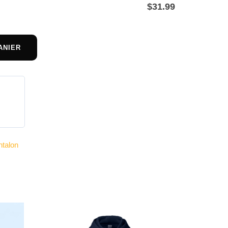
$
31.99
ANIER
ntalon