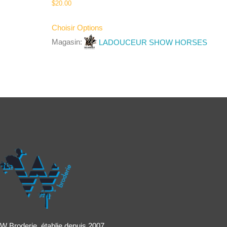
$
20.00
Choisir Options
Magasin:
LADOUCEUR SHOW HORSES
W Broderie, établie depuis 2007,