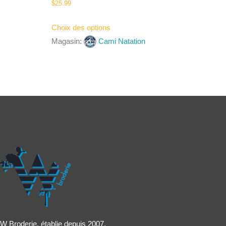
$
25.99
Choix des options
Magasin:
Cami Natation
W Broderie, établie depuis 2007,