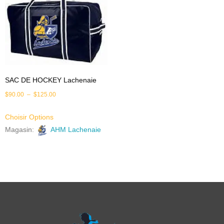
SAC DE HOCKEY Lachenaie
$
90.00
–
$
125.00
Choisir Options
Magasin:
AHM Lachenaie