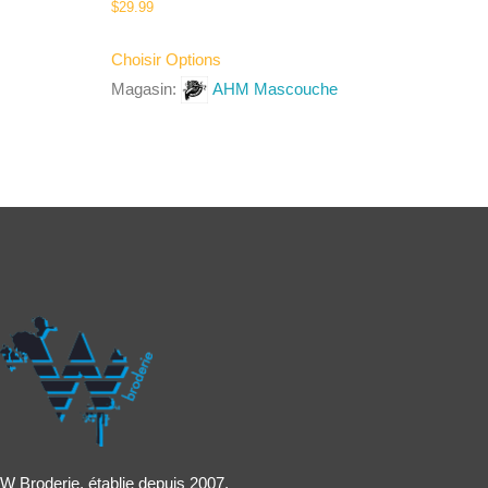
$
29.99
Choisir Options
Magasin:
AHM Mascouche
W Broderie, établie depuis 2007,